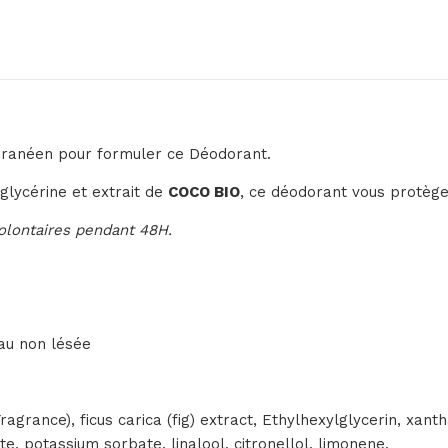
erranéen pour formuler ce Déodorant.
 glycérine et extrait de
COCO BIO
, ce déodorant vous protèg
volontaires pendant 48H.
eau non lésée
Fragrance), ficus carica (fig) extract, Ethylhexylglycerin, x
te, potassium sorbate, linalool, citronellol, limonene.