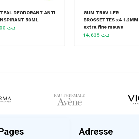
TEAL DEODORANT ANTI
GUM TRAV-LER
NSPIRANT 50ML
BROSSETTES x4 1.2MM
extra fine mauve
18,100
د.ت
14,635
د.ت
Pages
Adresse