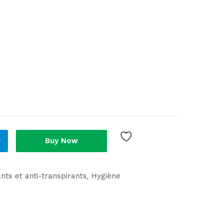
r
Buy Now
ts et anti-transpirants
Hygiène