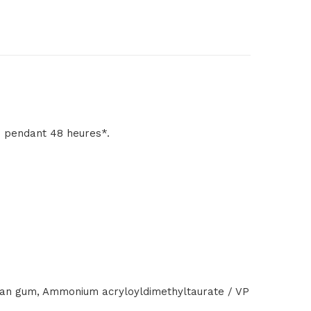
e pendant 48 heures*.
anthan gum, Ammonium acryloyldimethyltaurate / VP