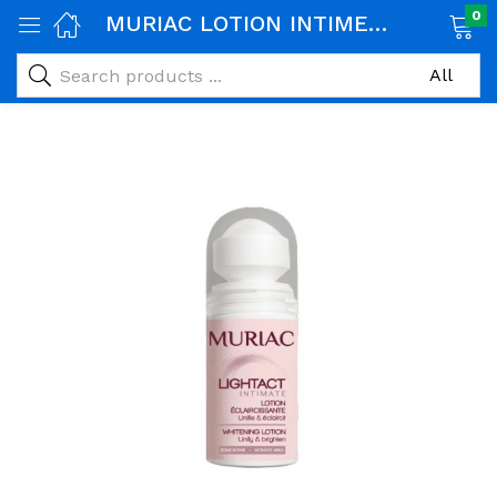
0
MURIAC LOTION INTIME ROLL ON ECLAIRCISSANTE 50ML
age)
veux)
ps)
é et maman)
pléments alimentaires)
iène)
ires)
& naturel)
riel médical)