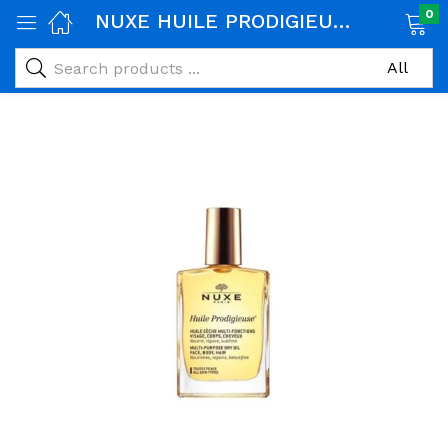
0
NUXE HUILE PRODIGIEUSE 30ML
age)
veux)
ps)
é et maman)
pléments alimentaires)
iène)
ires)
& naturel)
riel médical)