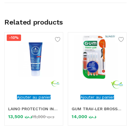
Related products
-10%
Ajouter au panier
Ajouter au panier
LAINO PROTECTION INTENSE CREME MAINS KARITE 50ML
GUM TRAV-LER BROSSETTES X4 0.9 MM
13,500
د.ت
14,000
د.ت
15,000
د.ت