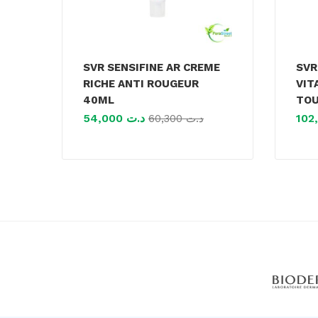
SVR SENSIFINE AR CREME
SVR
RICHE ANTI ROUGEUR
VIT
40ML
TOU
54,000
د.ت
60,300
د.ت