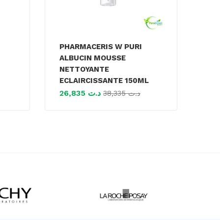
PHARMACERIS W PURI
ALBUCIN MOUSSE
NETTOYANTE
ECLAIRCISSANTE 150ML
26,835
د.ت
38,335
د.ت