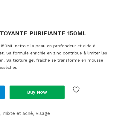
TOYANTE PURIFIANTE 150ML
 150ML nettoie la peau en profondeur et aide à
t. Sa formule enrichie en zinc contribue à limiter les
ien. Sa texture gel fraîche se transforme en mousse
essécher.
r
Buy Now
, mixte et acné
Visage