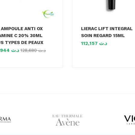
 AMPOULE ANTI OX
LIERAC LIFT INTEGRAL
AMINE C 20% 30ML
SOIN REGARD 15ML
S TYPES DE PEAUX
112,157
د.ت
102,944
د.ت
128,680
د.ت