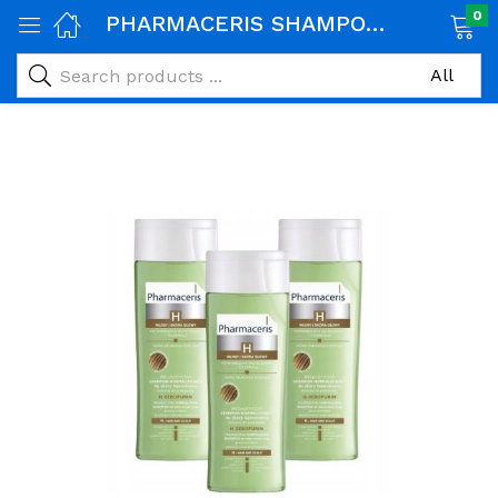
0
PHARMACERIS SHAMPOOING NORMALISANT CHEVEUX GRAS H-SEBOPURINE 250 ML
age)
veux)
ps)
é et maman)
pléments alimentaires)
iène)
ires)
& naturel)
riel médical)