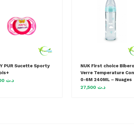
Y PUR Sucette Sporty
NUK First choice Biber
ois+
Verre Temperature Con
0-6M 240ML – Nuages
6,400
د.ت
27,500
د.ت