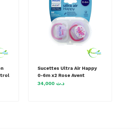
on
Sucettes Ultra Air Happy
trol
0-6m x2 Rose Avent
34,000
د.ت