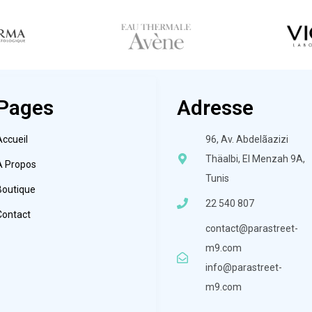
Pages
Adresse
Accueil
96, Av. Abdelãazizi
Thäalbi, El Menzah 9A,
À Propos
Tunis
Boutique
22 540 807
Contact
contact@parastreet-
m9.com
info@parastreet-
m9.com