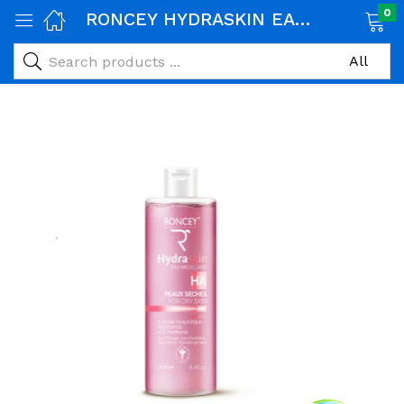
0
RONCEY HYDRASKIN EAU MICELLAIRE PEAU SECHE 250ML
age)
veux)
ps)
é et maman)
pléments alimentaires)
iène)
ires)
& naturel)
riel médical)