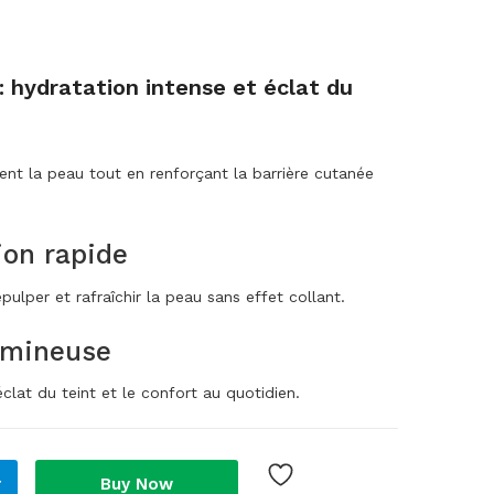
 hydratation intense et éclat du
nt la peau tout en renforçant la barrière cutanée
ion rapide
ulper et rafraîchir la peau sans effet collant.
umineuse
clat du teint et le confort au quotidien.
r
Buy Now