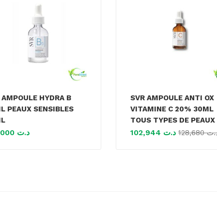
 AMPOULE HYDRA B
SVR AMPOULE ANTI OX
L PEAUX SENSIBLES
VITAMINE C 20% 30ML
ML
TOUS TYPES DE PEAUX
120,000
د.ت
102,944
د.ت
128,680
.ت