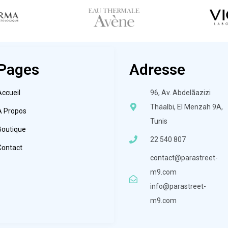
Pages
Adresse
Accueil
96, Av. Abdelãazizi
Thäalbi, El Menzah 9A,
À Propos
Tunis
Boutique
22 540 807
Contact
contact@parastreet-
m9.com
info@parastreet-
m9.com