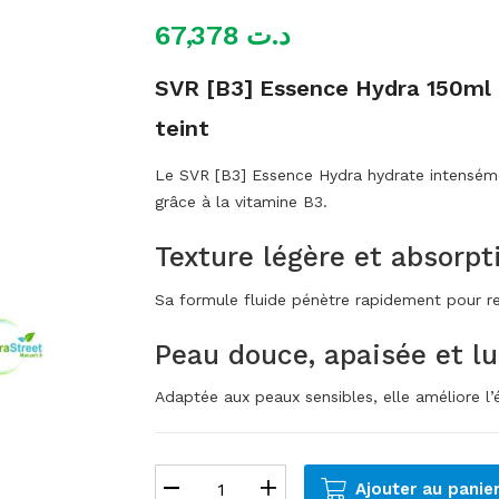
67,378
د.ت
SVR [B3] Essence Hydra 150ml :
teint
Le SVR [B3] Essence Hydra hydrate intenséme
grâce à la vitamine B3.
Texture légère et absorpt
Sa formule fluide pénètre rapidement pour rep
Peau douce, apaisée et l
Adaptée aux peaux sensibles, elle améliore l’é
Ajouter au panie