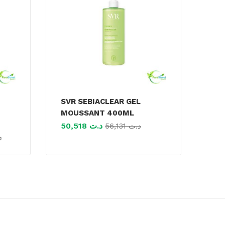
SVR SEBIACLEAR GEL
MOUSSANT 400ML
50,518
د.ت
56,131
د.ت
د