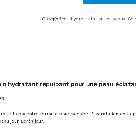
Categories:
hydratants toutes peaux
Soi
oin hydratant repulpant pour une peau éclata
B3
atant concentré formulé pour booster l’hydratation de la pea
peau jour après jour.