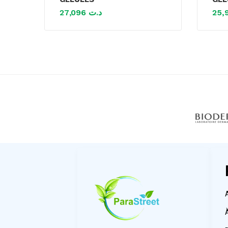
27,096
د.ت