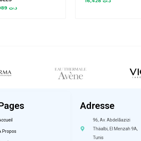
16,428
د.ت
25,989
د.ت
Pages
Adresse
Accueil
96, Av. Abdelãazizi
Thäalbi, El Menzah 9A,
À Propos
Tunis