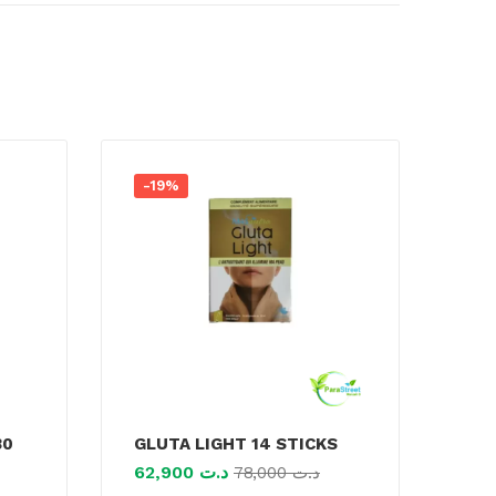
-19%
30
GLUTA LIGHT 14 STICKS
62,900
د.ت
78,000
د.ت