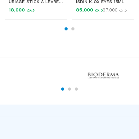
URIAGE STICK A LEVRES 4G
ISDIN K-OX EYES 15ML
18,000
د.ت
85,000
د.ت
97,000
د.ت