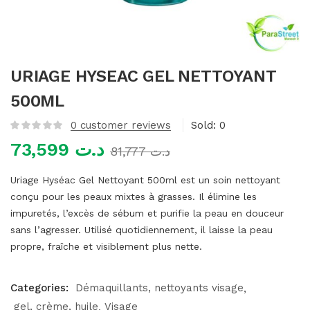
mme)
URIAGE HYSEAC GEL NETTOYANT
500ML
0
customer reviews
Sold:
0
73,599
د.ت
81,777
د.ت
Uriage Hyséac Gel Nettoyant 500ml est un soin nettoyant
conçu pour les peaux mixtes à grasses. Il élimine les
impuretés, l’excès de sébum et purifie la peau en douceur
sans l’agresser. Utilisé quotidiennement, il laisse la peau
propre, fraîche et visiblement plus nette.
Categories:
Démaquillants, nettoyants visage
gel, crème, huile
Visage