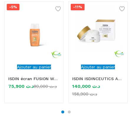
-5%
-11%
Ajouter au panier
Ajouter au panier
ISDIN écran FUSION WATER MAGIC GLOW SPF50 50ML
ISDIN ISDINCEUTICS AGE REVERSE DAY CREME 50ML
140,000
د.ت
75,900
د.ت
80,000
د.ت
156,900
د.ت