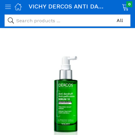
0
VICHY DERCOS ANTI DANDRUFF SERUM 10 90ML
age)
veux)
ps)
é et maman)
pléments alimentaires)
iène)
ires)
& naturel)
riel médical)