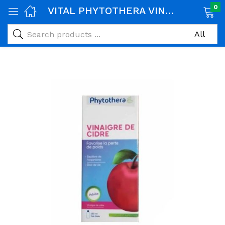
0
VITAL PHYTOTHERA VINAIGRE DE CIDRE 250ML
age)
veux)
ps)
é et maman)
pléments alimentaires)
iène)
ires)
& naturel)
riel médical)