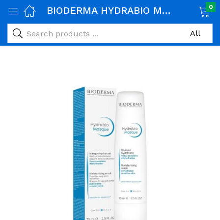
0
BIODERMA HYDRABIO Masque Hydratant Peaux Sensibles Deshydratees 75ml
age)
veux)
ps)
é et maman)
pléments alimentaires)
iène)
ires)
& naturel)
riel médical)